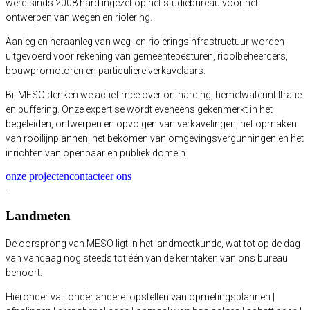
werd sinds 2008 hard ingezet op het studiebureau voor het
ontwerpen van wegen en riolering.
Aanleg en heraanleg van weg- en rioleringsinfrastructuur worden
uitgevoerd voor rekening van gemeentebesturen, rioolbeheerders,
bouwpromotoren en particuliere verkavelaars.
Bij MESO denken we actief mee over ontharding, hemelwaterinfiltratie
en buffering. Onze expertise wordt eveneens gekenmerkt in het
begeleiden, ontwerpen en opvolgen van verkavelingen, het opmaken
van rooilijnplannen, het bekomen van omgevingsvergunningen en het
inrichten van openbaar en publiek domein.
onze projecten
contacteer ons
Landmeten
De oorsprong van MESO ligt in het landmeetkunde, wat tot op de dag
van vandaag nog steeds tot één van de kerntaken van ons bureau
behoort.
Hieronder valt onder andere: opstellen van opmetingsplannen |